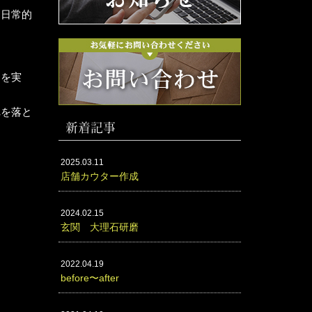
、日常的
間を実
れを落と
新着記事
2025.03.11
店舗カウター作成
2024.02.15
玄関 大理石研磨
2022.04.19
before〜after