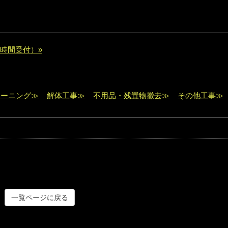
時間受付）»
リーニング≫
解体工事≫
不用品・残置物撤去≫
その他工事≫
一覧ページに戻る